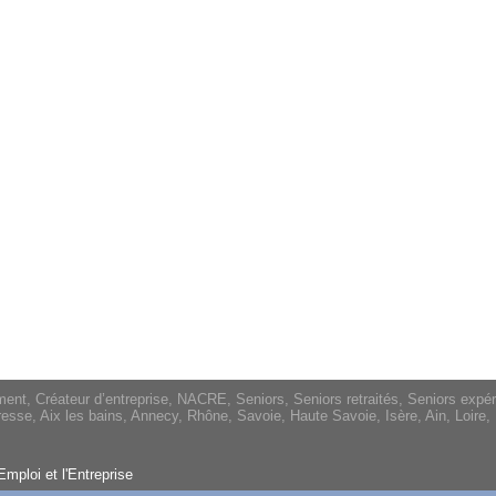
, Créateur d’entreprise, NACRE, Seniors, Seniors retraités, Seniors expérim
esse, Aix les bains, Annecy, Rhône, Savoie, Haute Savoie, Isère, Ain, Loir
mploi et l'Entreprise