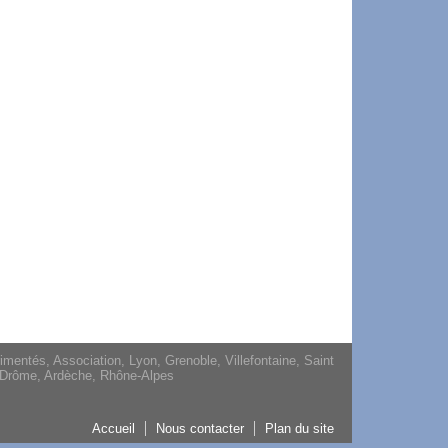
entés, Association, Lyon, Grenoble, Villefontaine, Saint
e, Drôme, Ardèche, Rhône-Alpes
Accueil
Nous contacter
Plan du site