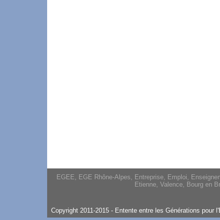
EGEE, EGE Rhône-Alpes, Entreprise, Emploi, Enseignement
Etienne, Valence, Bourg en Br
Copyright 2011-2015 - Entente entre les Générations pour l'E