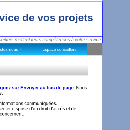
vice de vos projets
illers mettent leurs compétences à votre service
ctez-nous
Espace conseillers
liquez sur Envoyer au bas de page
. Nous
e.
 informations communiquées.
iller dispose d'un droit d'accès et de
 concernent.