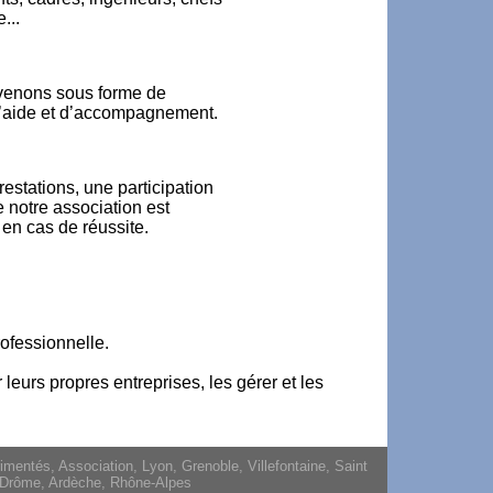
...
venons sous forme de
’aide et d’accompagnement.
estations, une participation
e notre association est
n cas de réussite.
rofessionnelle.
leurs propres entreprises, les gérer et les
entés, Association, Lyon, Grenoble, Villefontaine, Saint
e, Drôme, Ardèche, Rhône-Alpes