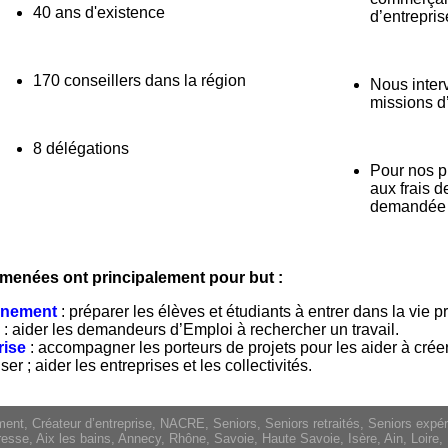
40 ans d'existence
d’entreprise
170 conseillers dans la région
Nous inter
missions d
8 délégations
Pour nos pr
aux frais d
demandée e
 menées ont principalement pour but :
gnement
: préparer les élèves et étudiants à entrer dans la vie p
i
: aider les demandeurs d’Emploi à rechercher un travail.
rise
: accompagner les porteurs de projets pour les aider à créer 
er ; aider les entreprises et les collectivités.
, Créateur d’entreprise, NACRE, Seniors, Seniors retraités, Seniors expérim
esse, Aix les bains, Annecy, Rhône, Savoie, Haute Savoie, Isère, Ain, Loir