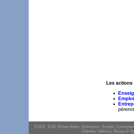
Les actions
Ensei
Emplo
Entrep
pérennis
EGEE, EGE Rhône-Alpes, Entreprise, Emploi, Enseignement
Etienne, Valence, Bourg en Br