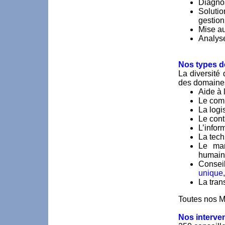
Diagnos
Solutio
gestion
Mise au
Analyse
Nos types d
La diversité
des domaines 
Aide à 
Le comm
La logi
Le cont
L’inform
La tech
Le man
humain
Conseil
unique
La tran
Toutes nos Mi
Nos interve