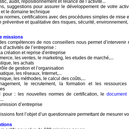
tic, audit, repositionnement et relance de l’activité...
ns, suggestions pour assurer le développement de votre activi
 et le domaine technique
x normes, certifications avec des procédures simples de mise
 préventive et qualitative des risques, sécurité, environnement
e missions
 des compétences de nos conseillers nous permet d’intervenir 
d’activités de l’entreprise :
la création et reprise d'entreprise
erce, les ventes, le marketing, les etudes de marché,...
stique, les achats
rôle de gestion et l’organisation
atique, les réseaux, Internet,...
nique, les méthodes, le calcul des coûts,...
agement, le recrutement, la formation et les ressources
es
 pour : les nouvelles normes de certification, le
document
,...
smission d’entreprise
ssions font l’objet d’un questionnaire permettant de mesurer vot
ntions